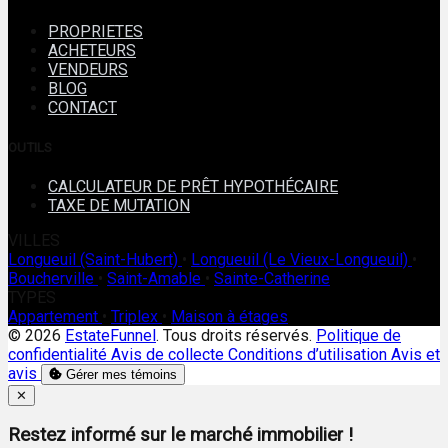
PROPRIETES
ACHETEURS
VENDEURS
BLOG
CONTACT
OUTILS
CALCULATEUR DE PRÊT HYPOTHÉCAIRE
TAXE DE MUTATION
VILLES
Longueuil (Saint-Hubert)
•
Longueuil (Le Vieux-Longueuil)
•
Boucherville
•
Saint-Amable
•
Sainte-Catherine
TYPES
Appartement
•
Triplex
•
Maison à étages
© 2026
EstateFunnel
. Tous droits réservés.
Politique de
confidentialité
Avis de collecte
Conditions d’utilisation
Avis et
avis
Gérer mes témoins
Close
✕
Restez informé sur le marché immobilier !