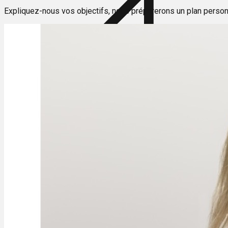
Expliquez-nous vos objectifs, nous préparerons un plan person