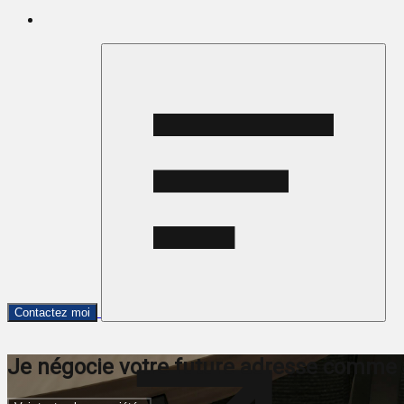
Contactez moi
Je négocie votre future adresse comme si