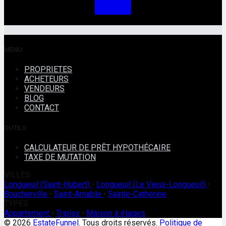
MENU
PROPRIETES
ACHETEURS
VENDEURS
BLOG
CONTACT
OUTILS
CALCULATEUR DE PRÊT HYPOTHÉCAIRE
TAXE DE MUTATION
VILLES
Longueuil (Saint-Hubert)
•
Longueuil (Le Vieux-Longueuil)
•
Boucherville
•
Saint-Amable
•
Sainte-Catherine
TYPES
Appartement
•
Triplex
•
Maison à étages
© 2026
EstateFunnel
. Tous droits réservés.
Politique de