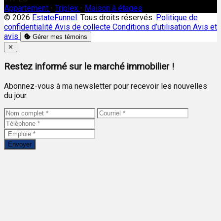
Appartement
•
Triplex
•
Maison à étages
© 2026
EstateFunnel
. Tous droits réservés.
Politique de
confidentialité
Avis de collecte
Conditions d’utilisation
Avis et
avis
Gérer mes témoins
Close
✕
Restez informé sur le marché immobilier !
Abonnez-vous à ma newsletter pour recevoir les nouvelles
du jour.
Envoyer