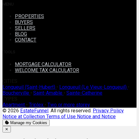
MENU
PROPERTIES
BUYERS
SELLERS
BLOG
CONTACT
TOOLS
MORTGAGE CALCULATOR
WELCOME TAX CALCULATOR
CITIES
Longueuil (Saint-Hubert)
•
Longueuil (Le Vieux-Longueuil)
•
Boucherville
•
Saint-Amable
•
Sainte-Catherine
TYPES
Apartment
•
Triplex
•
Two or more storey
© 2026
EstateFunnel
. All rights reserved.
Privacy Policy
Notice at Collection
Terms of Use
Notice and Notice
Manage my Cookies
Close
✕